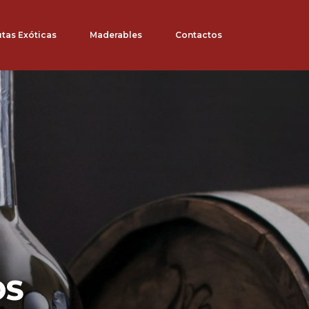
utas Exóticas
Maderables
Contactos
OS