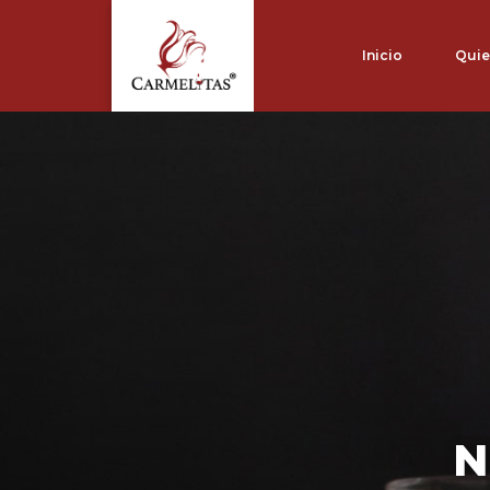
Inicio
Quie
N